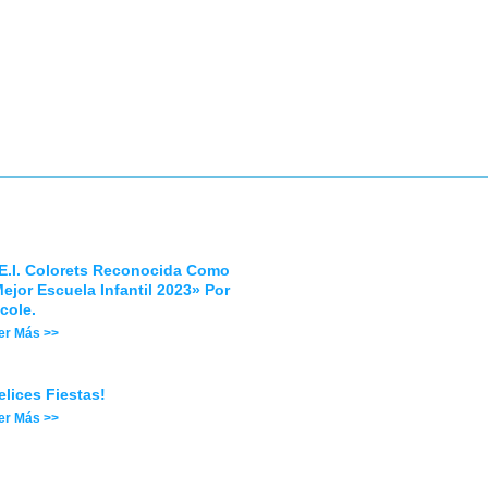
E.I. Colorets Reconocida Como
ejor Escuela Infantil 2023» Por
cole.
er Más >>
elices Fiestas!
er Más >>