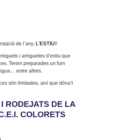
stació de l’any,
L’ESTIU
!!
 amiguets i amiguetes d’estiu que
nces. Tenim preparades un fum
’aigua… entre altres.
laces són limitades, així que dóna’t
 I RODEJATS DE LA
.E.I. COLORETS