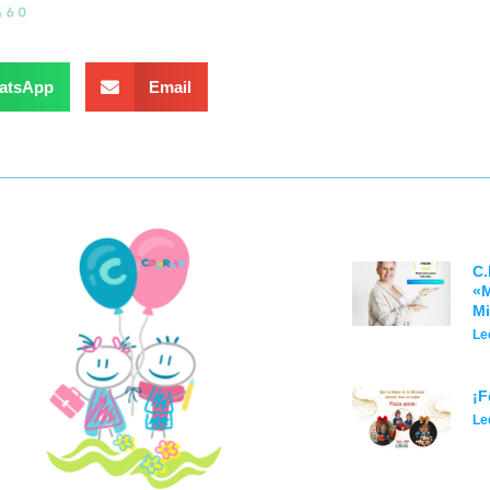
atsApp
Email
C.
«M
Mi
Le
¡F
Le