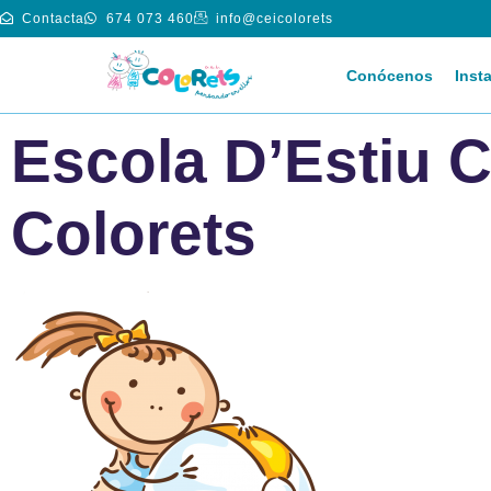
Contacta
674 073 460
info@ceicolorets
Conócenos
Inst
Escola D’Estiu C.
Colorets