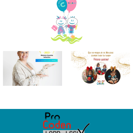
C.E.I.
Colorets
Reconocida
Como
«Mejor
Escuela
Infantil
2023» Por
Micole.
Leer Más >>