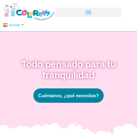
Spanish
▼
Todo pensado para tu
tranquilidad
Cuéntanos, ¿qué necesitas?