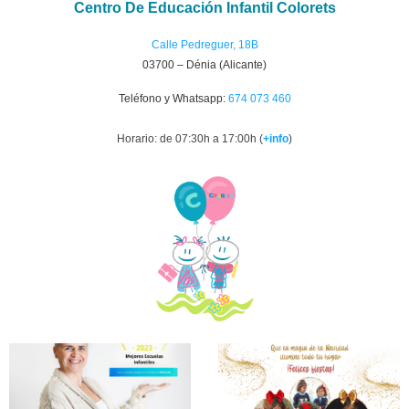
Centro De Educación Infantil Colorets
Calle Pedreguer, 18B
03700 – Dénia (Alicante)
Teléfono y Whatsapp:
674 073 460
Horario: de 07:30h a 17:00h (
+info
)
C.E.I.
Colorets
Reconocida
Como