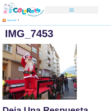
Spanish
▼
IMG_7453
Deja Una Respuesta