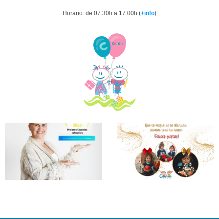
Horario: de 07:30h a 17:00h (
+info
)
C.E.I.
Colorets
Reconocida
Como
«Mejor
Escuela
Infantil
2023» Por
Micole.
Leer Más >>