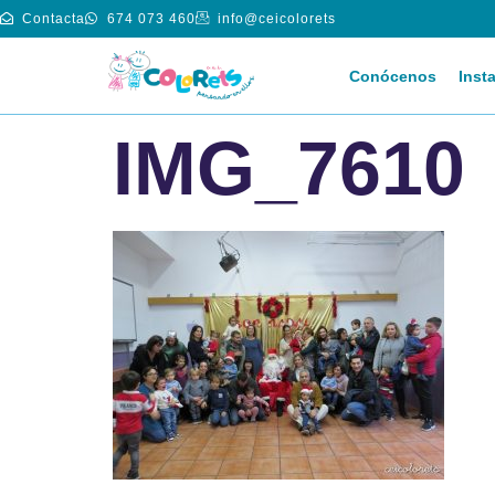
Contacta
674 073 460
info@ceicolorets
Conócenos
Inst
IMG_7610