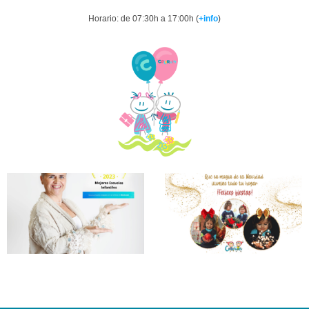
Horario: de 07:30h a 17:00h (
+info
)
C.E.I.
Colorets
Reconocida
Como
«Mejor
Escuela
Infantil
2023» Por
Micole.
Leer Más >>