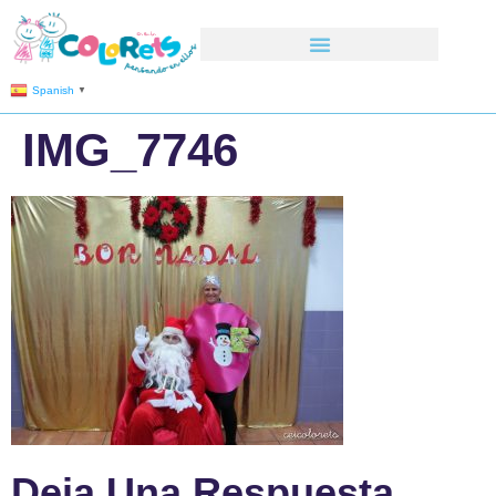
Spanish
▼
IMG_7746
Deja Una Respuesta